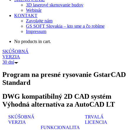
3D laserové skenovanie budov
Webinár
KONTAKT
Zavolajte nám
GS SOFT Slovakia – kto sme a čo robíme
Impressum
No products in cart.
SKÚŠOBNÁ
VERZIA
30 dní
Program na presné rysovanie GstarCAD
Standard
DWG kompatibilný 2D CAD systém
Výhodná alternatíva za AutoCAD LT
SKÚŠOBNÁ
TRVALÁ
VERZIA
LICENCIA
FUNKCIONALITA