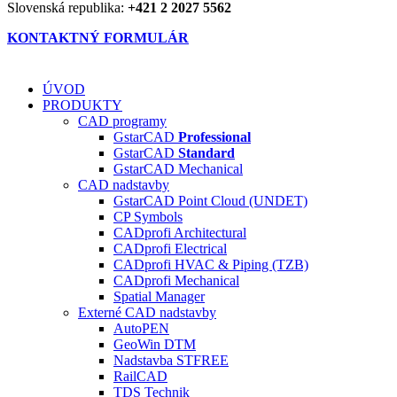
Slovenská republika:
+421 2 2027 5562
KONTAKTNÝ FORMULÁR
ÚVOD
PRODUKTY
CAD programy
GstarCAD
Professional
GstarCAD
Standard
GstarCAD Mechanical
CAD nadstavby
GstarCAD Point Cloud (UNDET)
CP Symbols
CADprofi Architectural
CADprofi Electrical
CADprofi HVAC & Piping (TZB)
CADprofi Mechanical
Spatial Manager
Externé CAD nadstavby
AutoPEN
GeoWin DTM
Nadstavba ST
FREE
RailCAD
TDS Technik