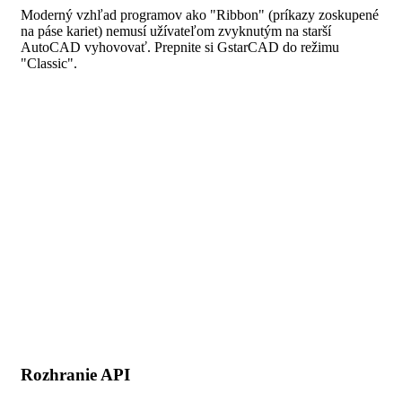
Moderný vzhľad programov ako "Ribbon" (príkazy zoskupené
na páse kariet) nemusí užívateľom zvyknutým na starší
AutoCAD vyhovovať. Prepnite si GstarCAD do režimu
"Classic".
Rozhranie API