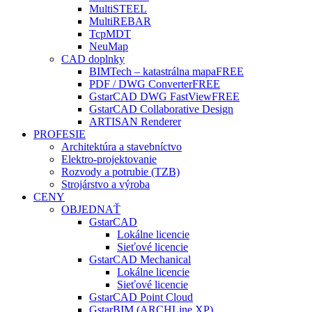
MultiSTEEL
MultiREBAR
TcpMDT
NeuMap
CAD doplnky
BIMTech – katastrálna mapa
FREE
PDF / DWG Converter
FREE
GstarCAD DWG FastView
FREE
GstarCAD Collaborative Design
ARTISAN Renderer
PROFESIE
Architektúra a stavebníctvo
Elektro-projektovanie
Rozvody a potrubie (TZB)
Strojárstvo a výroba
CENY
OBJEDNAŤ
GstarCAD
Lokálne licencie
Sieťové licencie
GstarCAD Mechanical
Lokálne licencie
Sieťové licencie
GstarCAD Point Cloud
GstarBIM (ARCHLine.XP)