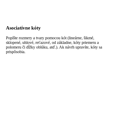
Asociatívne kóty
Popíšte rozmery a tvary pomocou kót (lineárne, šikmé,
sklopené, uhlové, reťazové, od základne, kóty priemeru a
polomeru či dĺžky oblúku, atď.). Ak návrh upravíte, kóty sa
prispôsobia.