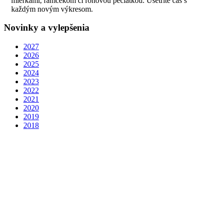
mierkami, rámčekom či rohovou pečiatkou. Ušetríte čas s
každým novým výkresom.
Novinky a vylepšenia
2027
2026
2025
2024
2023
2022
2021
2020
2019
2018