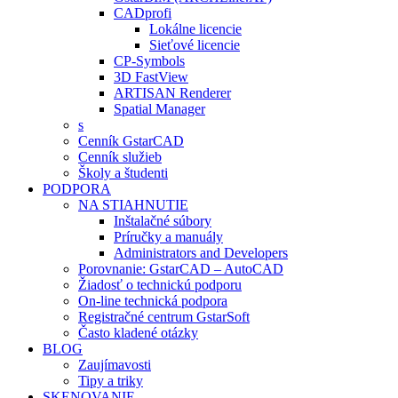
CADprofi
Lokálne licencie
Sieťové licencie
CP-Symbols
3D FastView
ARTISAN Renderer
Spatial Manager
s
Cenník GstarCAD
Cenník služieb
Školy a študenti
PODPORA
NA STIAHNUTIE
Inštalačné súbory
Príručky a manuály
Administrators and Developers
Porovnanie: GstarCAD – AutoCAD
Žiadosť o technickú podporu
On-line technická podpora
Registračné centrum GstarSoft
Často kladené otázky
BLOG
Zaujímavosti
Tipy a triky
SKENOVANIE