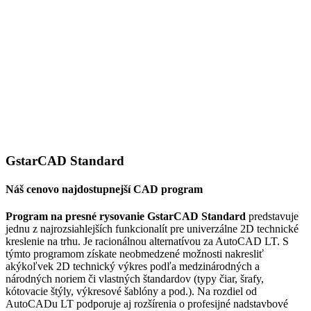
GstarCAD
Standard
Náš cenovo najdostupnejší CAD program
Program na presné rysovanie GstarCAD Standard
predstavuje
jednu z najrozsiahlejších funkcionalít pre univerzálne 2D technické
kreslenie na trhu. Je racionálnou alternatívou za AutoCAD LT. S
týmto programom získate neobmedzené možnosti nakresliť
akýkoľvek 2D technický výkres podľa medzinárodných a
národných noriem či vlastných štandardov (typy čiar, šrafy,
kótovacie štýly, výkresové šablóny a pod.). Na rozdiel od
AutoCADu LT podporuje aj rozšírenia o profesijné nadstavbové