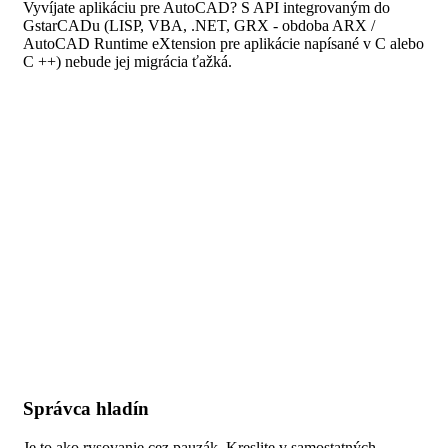
Vyvíjate aplikáciu pre AutoCAD? S API integrovaným do
GstarCADu (LISP, VBA, .NET, GRX - obdoba ARX /
AutoCAD Runtime eXtension pre aplikácie napísané v C alebo
C ++) nebude jej migrácia ťažká.
Správca hladín
Je to ako rysovanie cez pauzák. Kreslite v samostatných