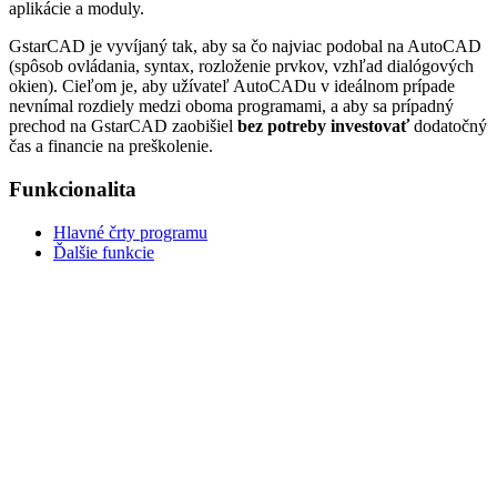
aplikácie a moduly.
GstarCAD je vyvíjaný tak, aby sa čo najviac podobal na AutoCAD
(spôsob ovládania, syntax, rozloženie prvkov, vzhľad dialógových
okien). Cieľom je, aby užívateľ AutoCADu v ideálnom prípade
nevnímal rozdiely medzi oboma programami, a aby sa prípadný
prechod na GstarCAD zaobišiel
bez potreby investovať
dodatočný
čas a financie na preškolenie.
Funkcionalita
Hlavné črty programu
Ďalšie funkcie