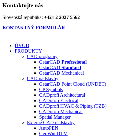
Kontaktujte nás
Slovenská republika:
+421 2 2027 5562
KONTAKTNÝ FORMULÁR
ÚVOD
PRODUKTY
CAD programy
GstarCAD
Professional
GstarCAD
Standard
GstarCAD Mechanical
CAD nadstavby
GstarCAD Point Cloud (UNDET)
CP Symbols
CADprofi Architectural
CADprofi Electrical
CADprofi HVAC & Piping (TZB)
CADprofi Mechanical
Spatial Manager
Externé CAD nadstavby
AutoPEN
GeoWin DTM