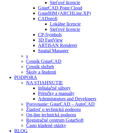
Sieťové licencie
GstarCAD Point Cloud
GstarBIM (ARCHLine.XP)
CADprofi
Lokálne licencie
Sieťové licencie
CP-Symbols
3D FastView
ARTISAN Renderer
Spatial Manager
s
Cenník GstarCAD
Cenník služieb
Školy a študenti
PODPORA
NA STIAHNUTIE
Inštalačné súbory
Príručky a manuály
Administrators and Developers
Porovnanie: GstarCAD – AutoCAD
Žiadosť o technickú podporu
On-line technická podpora
Registračné centrum GstarSoft
Často kladené otázky
BLOG