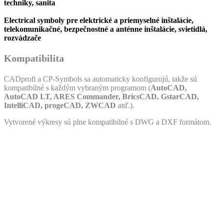
techniky, sanita
Electrical
symboly pre elektrické a priemyselné inštalácie,
telekomunikačné, bezpečnostné a anténne inštalácie, svietidlá,
rozvádzače
Kompatibilita
CADprofi a CP-Symbols sa automaticky konfigurujú, takže sú
kompatibilné s každým vybraným programom (
AutoCAD,
AutoCAD LT, ARES Commander, BricsCAD, GstarCAD,
IntelliCAD, progeCAD, ZWCAD
atď.).
Vytvorené výkresy sú plne kompatibilné s DWG a DXF formátom.