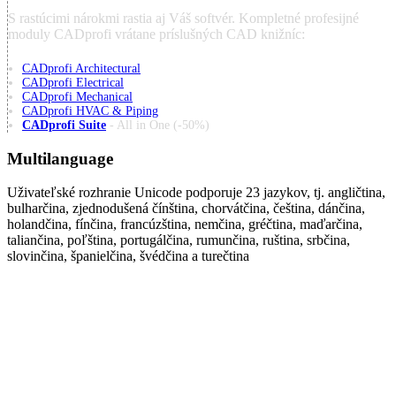
S rastúcimi nárokmi rastia aj Váš softvér. Kompletné profesijné
moduly CADprofi vrátane príslušných CAD knižníc:
CADprofi Architectural
CADprofi Electrical
CADprofi Mechanical
CADprofi HVAC & Piping
CADprofi Suite
- All in One (-50%)
Multilanguage
Uživateľské rozhranie Unicode podporuje 23 jazykov, tj. angličtina,
bulharčina, zjednodušená čínština, chorvátčina, čeština, dánčina,
holandčina, fínčina, francúzština, nemčina, gréčtina, maďarčina,
taliančina, poľština, portugálčina, rumunčina, ruština, srbčina,
slovinčina, španielčina, švédčina a turečtina