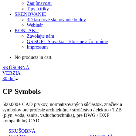
Zaujímavosti
Tipy a triky
SKENOVANIE
3D laserové skenovanie budov
Webinár
KONTAKT
Zavolajte nám
GS SOFT Slovakia – kto sme a čo robíme
Impressum
No products in cart.
SKÚŠOBNÁ
VERZIA
30 dní
CP-Symbols
500.000+ CAD prvkov, normalizovaných súčiastok, značiek a
symbolov pre profesie architektúra / strojárstvo / elektro / TZB
(plyn, voda, sanita, vzduchotechnika), pre DWG / DXF
kompatibilný CAD
SKUŠOBNÁ