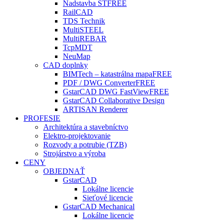
Nadstavba ST
FREE
RailCAD
TDS Technik
MultiSTEEL
MultiREBAR
TcpMDT
NeuMap
CAD doplnky
BIMTech – katastrálna mapa
FREE
PDF / DWG Converter
FREE
GstarCAD DWG FastView
FREE
GstarCAD Collaborative Design
ARTISAN Renderer
PROFESIE
Architektúra a stavebníctvo
Elektro-projektovanie
Rozvody a potrubie (TZB)
Strojárstvo a výroba
CENY
OBJEDNAŤ
GstarCAD
Lokálne licencie
Sieťové licencie
GstarCAD Mechanical
Lokálne licencie