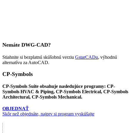
Nemáte DWG-CAD?
Stiahnite si bezplatnú skúšobnú verziu
GstarCADu
, výhodnú
alternatívu za AutoCAD.
CP-Symbols
CP-Symbols Suite
obsahuje nasledujúce programy: CP-
Symbols HVAC & Piping, CP-Symbols Electrical, CP-Symbols
Architectural, CP-Symbols Mechanical.
OBJEDNAŤ
Skôr než objednáte, najprv si program vyskúšajte
ŠKÁLOVATEĽNÉ RIEŠENE