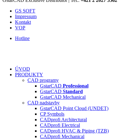
GstarCAD Exclusive Distributor | Tel.:
+421 2 2027 5562
GS SOFT
Impressum
Kontakt
VOP
Hotline
ÚVOD
PRODUKTY
CAD programy
GstarCAD
Professional
GstarCAD
Standard
GstarCAD Mechanical
CAD nadstavby
GstarCAD Point Cloud (UNDET)
CP Symbols
CADprofi Architectural
CADprofi Electrical
CADprofi HVAC & Piping (TZB)
CADprofi Mechanical