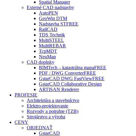
Spatial Manager
Externé CAD nadstavby
AutoPEN
GeoWin DTM
Nadstavba ST
FREE
RailCAD
TDS Technik
MultiSTEEL
MultiREBAR
TcpMDT
NeuMap
CAD doplnky
BIMTech – katastrálna mapa
FREE
PDF / DWG Converter
FREE
GstarCAD DWG FastView
FREE
GstarCAD Collaborative Design
ARTISAN Renderer
PROFESIE
Architektúra a stavebníctvo
Elektro-projektovanie
Rozvody a potrubie (TZB)
Strojárstvo a výroba
CENY
OBJEDNAŤ
GstarCAD