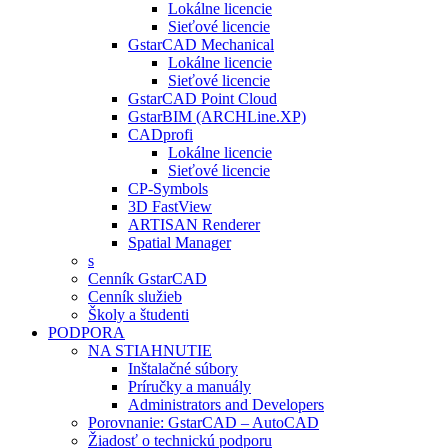
Lokálne licencie
Sieťové licencie
GstarCAD Mechanical
Lokálne licencie
Sieťové licencie
GstarCAD Point Cloud
GstarBIM (ARCHLine.XP)
CADprofi
Lokálne licencie
Sieťové licencie
CP-Symbols
3D FastView
ARTISAN Renderer
Spatial Manager
s
Cenník GstarCAD
Cenník služieb
Školy a študenti
PODPORA
NA STIAHNUTIE
Inštalačné súbory
Príručky a manuály
Administrators and Developers
Porovnanie: GstarCAD – AutoCAD
Žiadosť o technickú podporu