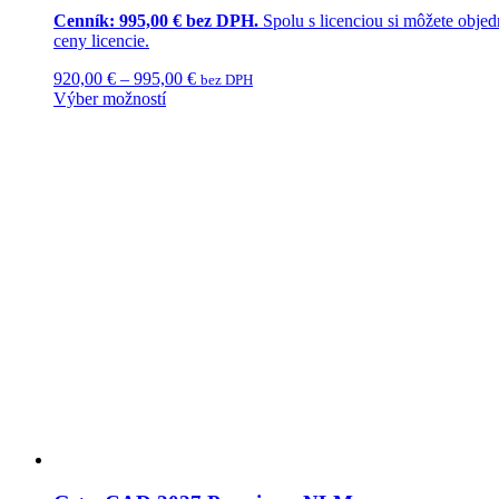
Cenník: 995,00 € bez DPH.
Spolu s licenciou si môžete obje
ceny licencie.
920,00
€
–
995,00
€
bez DPH
Výber možností