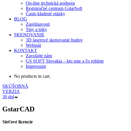
On-line technická podpora
Registračné centrum GstarSoft
Často kladené otázky
BLOG
Zaujímavosti
Tipy a triky
SKENOVANIE
3D laserové skenovanie budov
Webinár
KONTAKT
Zavolajte nám
GS SOFT Slovakia – kto sme a čo robíme
Impressum
No products in cart.
SKÚŠOBNÁ
VERZIA
30 dní
GstarCAD
Sieťové licencie