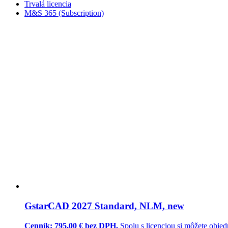
Trvalá licencia
M&S 365 (Subscription)
GstarCAD 2027 Standard, NLM, new
Cenník: 795,00 € bez DPH.
Spolu s licenciou si môžete objed