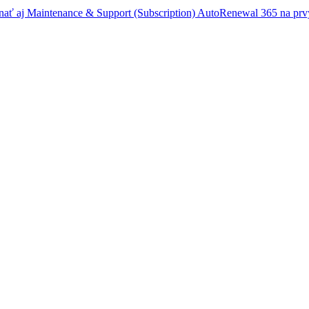
dnať aj
Maintenance & Support (Subscription) AutoRenewal 365
na prv