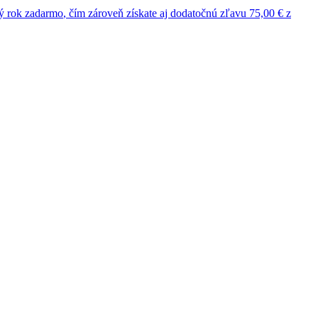
ý rok
zadarmo
, čím zároveň získate aj dodatočnú
zľavu 75,00 €
z