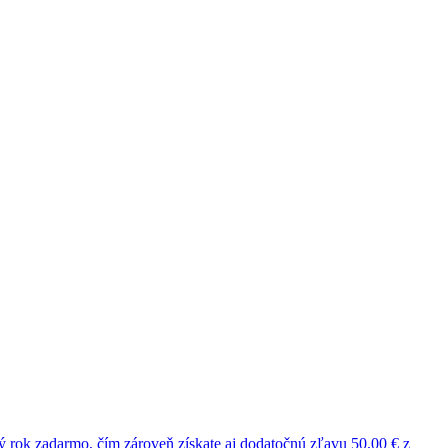
ý rok
zadarmo
, čím zároveň získate aj dodatočnú
zľavu 50,00 €
z