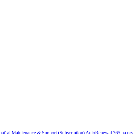
nať aj
Maintenance & Support (Subscription) AutoRenewal 365
na prv