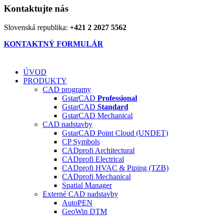
Kontaktujte nás
Slovenská republika:
+421 2 2027 5562
KONTAKTNÝ FORMULÁR
ÚVOD
PRODUKTY
CAD programy
GstarCAD
Professional
GstarCAD
Standard
GstarCAD Mechanical
CAD nadstavby
GstarCAD Point Cloud (UNDET)
CP Symbols
CADprofi Architectural
CADprofi Electrical
CADprofi HVAC & Piping (TZB)
CADprofi Mechanical
Spatial Manager
Externé CAD nadstavby
AutoPEN
GeoWin DTM