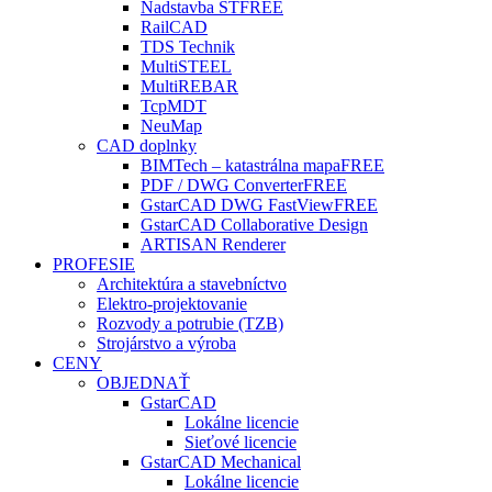
Nadstavba ST
FREE
RailCAD
TDS Technik
MultiSTEEL
MultiREBAR
TcpMDT
NeuMap
CAD doplnky
BIMTech – katastrálna mapa
FREE
PDF / DWG Converter
FREE
GstarCAD DWG FastView
FREE
GstarCAD Collaborative Design
ARTISAN Renderer
PROFESIE
Architektúra a stavebníctvo
Elektro-projektovanie
Rozvody a potrubie (TZB)
Strojárstvo a výroba
CENY
OBJEDNAŤ
GstarCAD
Lokálne licencie
Sieťové licencie
GstarCAD Mechanical
Lokálne licencie