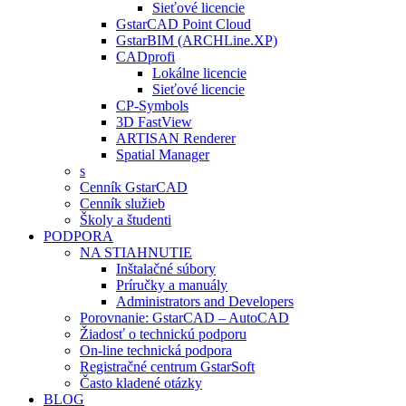
Sieťové licencie
GstarCAD Point Cloud
GstarBIM (ARCHLine.XP)
CADprofi
Lokálne licencie
Sieťové licencie
CP-Symbols
3D FastView
ARTISAN Renderer
Spatial Manager
s
Cenník GstarCAD
Cenník služieb
Školy a študenti
PODPORA
NA STIAHNUTIE
Inštalačné súbory
Príručky a manuály
Administrators and Developers
Porovnanie: GstarCAD – AutoCAD
Žiadosť o technickú podporu
On-line technická podpora
Registračné centrum GstarSoft
Často kladené otázky
BLOG