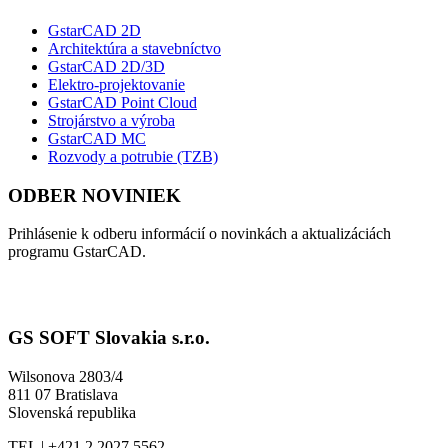
GstarCAD 2D
Architektúra a stavebníctvo
GstarCAD 2D/3D
Elektro-projektovanie
GstarCAD Point Cloud
Strojárstvo a výroba
GstarCAD MC
Rozvody a potrubie (TZB)
ODBER NOVINIEK
Prihlásenie k odberu informácií o novinkách a aktualizáciách
programu GstarCAD.
GS SOFT Slovakia s.r.o.
Wilsonova 2803/4
811 07 Bratislava
Slovenská republika
TEL | +421 2 2027 5562