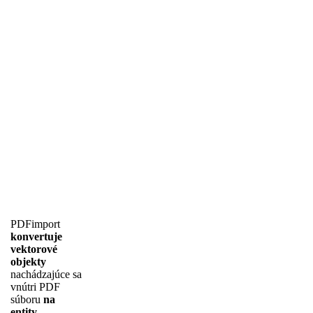
PDFimport
konvertuje
vektorové
objekty
nachádzajúce sa
vnútri PDF
súboru
na
entity