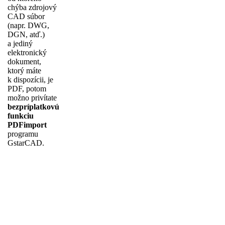
chýba zdrojový
CAD súbor
(napr. DWG,
DGN, atď.)
a jediný
elektronický
dokument,
ktorý máte
k dispozícii, je
PDF, potom
možno privítate
bezpríplatkovú
funkciu
PDFimport
programu
GstarCAD.