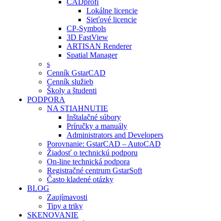
CADprofi
Lokálne licencie
Sieťové licencie
CP-Symbols
3D FastView
ARTISAN Renderer
Spatial Manager
s
Cenník GstarCAD
Cenník služieb
Školy a študenti
PODPORA
NA STIAHNUTIE
Inštalačné súbory
Príručky a manuály
Administrators and Developers
Porovnanie: GstarCAD – AutoCAD
Žiadosť o technickú podporu
On-line technická podpora
Registračné centrum GstarSoft
Často kladené otázky
BLOG
Zaujímavosti
Tipy a triky
SKENOVANIE