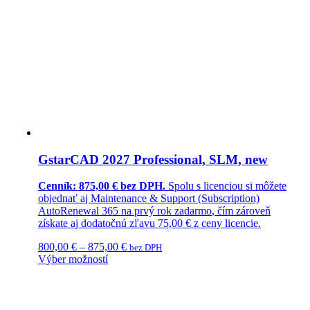
GstarCAD 2027 Professional, SLM, new
Cenník: 875,00 € bez DPH.
Spolu s licenciou si môžete
objednať aj
Maintenance & Support (Subscription)
AutoRenewal 365
na prvý rok
zadarmo
, čím zároveň
získate aj dodatočnú
zľavu 75,00 €
z ceny licencie.
800,00
€
–
875,00
€
bez DPH
Výber možností