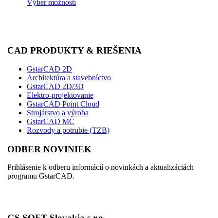
Výber možností
CAD PRODUKTY & RIEŠENIA
GstarCAD 2D
Architektúra a stavebníctvo
GstarCAD 2D/3D
Elektro-projektovanie
GstarCAD Point Cloud
Strojárstvo a výroba
GstarCAD MC
Rozvody a potrubie (TZB)
ODBER NOVINIEK
Prihlásenie k odberu informácií o novinkách a aktualizáciách
programu GstarCAD.
GS SOFT Slovakia s.r.o.