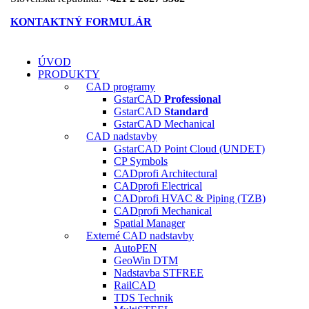
KONTAKTNÝ FORMULÁR
ÚVOD
PRODUKTY
CAD programy
GstarCAD
Professional
GstarCAD
Standard
GstarCAD Mechanical
CAD nadstavby
GstarCAD Point Cloud (UNDET)
CP Symbols
CADprofi Architectural
CADprofi Electrical
CADprofi HVAC & Piping (TZB)
CADprofi Mechanical
Spatial Manager
Externé CAD nadstavby
AutoPEN
GeoWin DTM
Nadstavba ST
FREE
RailCAD
TDS Technik