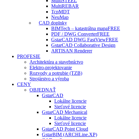
MultiSTEEL
MultiREBAR
TcpMDT
NeuMap
CAD doplnky
BIMTech – katastrálna mapa
FREE
PDF / DWG Converter
FREE
GstarCAD DWG FastView
FREE
GstarCAD Collaborative Design
ARTISAN Renderer
PROFESIE
Architektúra a stavebníctvo
Elektro-projektovanie
Rozvody a potrubie (TZB)
Strojárstvo a výroba
CENY
OBJEDNAŤ
GstarCAD
Lokálne licencie
Sieťové licencie
GstarCAD Mechanical
Lokálne licencie
Sieťové licencie
GstarCAD Point Cloud
GstarBIM (ARCHLine.XP)