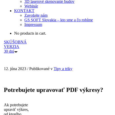
3D laserové skenovanie budov
Webinár
KONTAKT
Zavolajte nám
GS SOFT Slovakia – kto sme a čo robíme
Impressum
No products in cart.
SKÚŠOBNÁ
VERZIA
30 dní
12. júna 2023
/
Publikované v
Tipy a triky
Potrebujete upravovať PDF výkresy?
Ak potrebujete
upraviť výkres,
od ktorého