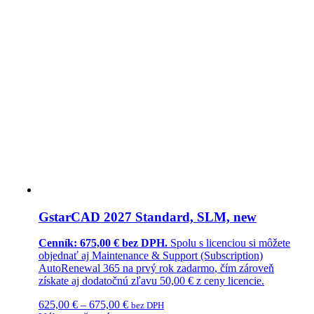
GstarCAD 2027 Standard, SLM, new
Cenník: 675,00 € bez DPH.
Spolu s licenciou si môžete
objednať aj
Maintenance & Support (Subscription)
AutoRenewal 365
na prvý rok
zadarmo
, čím zároveň
získate aj dodatočnú
zľavu 50,00 €
z ceny licencie.
625,00
€
–
675,00
€
bez DPH