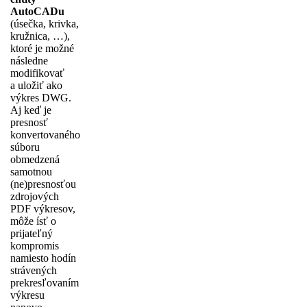
AutoCADu
(úsečka, krivka,
kružnica, …),
ktoré je možné
následne
modifikovať
a uložiť ako
výkres DWG.
Aj keď je
presnosť
konvertovaného
súboru
obmedzená
samotnou
(ne)presnosťou
zdrojových
PDF výkresov,
môže ísť o
prijateľný
kompromis
namiesto hodín
strávených
prekresľovaním
výkresu