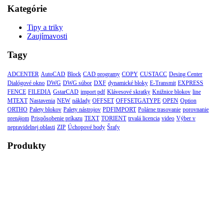
Kategórie
Tipy a triky
Zaujímavosti
Tagy
ADCENTER
AutoCAD
Block
CAD programy
COPY
CUSTACC
Desing Center
Dialógové okno
DWG
DWG súbor
DXF
dynamické bloky
E-Transmit
EXPRESS
FENCE
FILEDIA
GstarCAD
import pdf
Klávesové skratky
Knižnice blokov
line
MTEXT
Nastavenia
NEW
náklady
OFFSET
OFFSETGATYPE
OPEN
Option
ORTHO
Palety blokov
Palety nástrojov
PDFIMPORT
Polárne trasovanie
porovnanie
prenájom
Prispôsobenie príkazu
TEXT
TORIENT
trvalá licencia
video
Výber v
nepravidelnej oblasti
ZIP
Úchopové body
Šrafy
Produkty