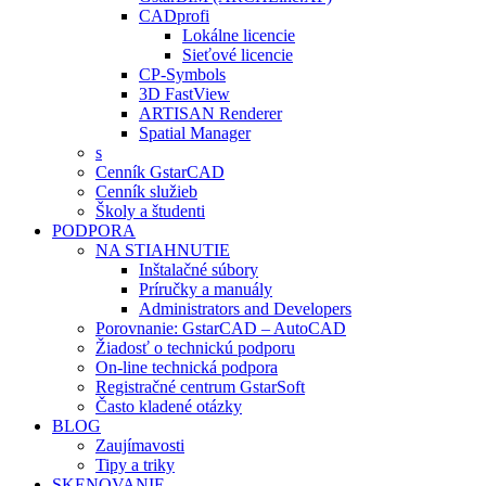
CADprofi
Lokálne licencie
Sieťové licencie
CP-Symbols
3D FastView
ARTISAN Renderer
Spatial Manager
s
Cenník GstarCAD
Cenník služieb
Školy a študenti
PODPORA
NA STIAHNUTIE
Inštalačné súbory
Príručky a manuály
Administrators and Developers
Porovnanie: GstarCAD – AutoCAD
Žiadosť o technickú podporu
On-line technická podpora
Registračné centrum GstarSoft
Často kladené otázky
BLOG
Zaujímavosti
Tipy a triky
SKENOVANIE