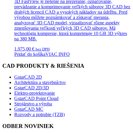
3D FastView je riešenie na prezeranie, označovanie,
prevádzanie a komprimovanie veľkých súborov 3D CAD bez
drahých licencií CAD a vysokých nákladov na údržbu. Pred
výrobou môžete poznámkovať a získavať merania,
analyzovať 3D CAD model, vizualizovať rôzne aspekty
zmenšovania veľkostí veľkých 3D CAD súborov. Má
technológiu kompresie, ktorá komprimuje 10 GB 3D výkres
na 380 MB.
1.975,00
€
bez DPH
Pridať do košíka
VIAC INFO
CAD PRODUKTY & RIEŠENIA
GstarCAD 2D
Architektúra a stavebníctvo
GstarCAD 2D/3D
Elektro-projektovanie
GstarCAD Point Cloud
Strojárstvo a výroba
GstarCAD MC
Rozvody a potrubie (TZB)
ODBER NOVINIEK