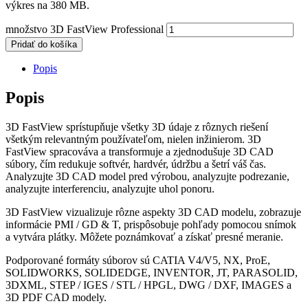
výkres na 380 MB.
množstvo 3D FastView Professional
Pridať do košíka
Popis
Popis
3D FastView sprístupňuje všetky 3D údaje z rôznych riešení
všetkým relevantným používateľom, nielen inžinierom. 3D
FastView spracováva a transformuje a zjednodušuje 3D CAD
súbory, čím redukuje softvér, hardvér, údržbu a šetrí váš čas.
Analyzujte 3D CAD model pred výrobou, analyzujte podrezanie,
analyzujte interferenciu, analyzujte uhol ponoru.
3D FastView vizualizuje rôzne aspekty 3D CAD modelu, zobrazuje
informácie PMI / GD & T, prispôsobuje pohľady pomocou snímok
a vytvára plátky. Môžete poznámkovať a získať presné meranie.
Podporované formáty súborov sú CATIA V4/V5, NX, ProE,
SOLIDWORKS, SOLIDEDGE, INVENTOR, JT, PARASOLID,
3DXML, STEP / IGES / STL / HPGL, DWG / DXF, IMAGES a
3D PDF CAD modely.