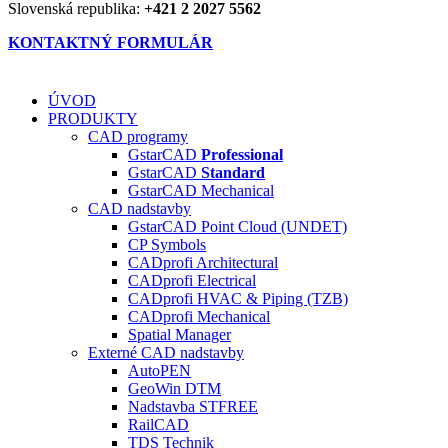
Slovenská republika:
+421 2 2027 5562
KONTAKTNÝ FORMULÁR
ÚVOD
PRODUKTY
CAD programy
GstarCAD
Professional
GstarCAD
Standard
GstarCAD Mechanical
CAD nadstavby
GstarCAD Point Cloud (UNDET)
CP Symbols
CADprofi Architectural
CADprofi Electrical
CADprofi HVAC & Piping (TZB)
CADprofi Mechanical
Spatial Manager
Externé CAD nadstavby
AutoPEN
GeoWin DTM
Nadstavba ST
FREE
RailCAD
TDS Technik