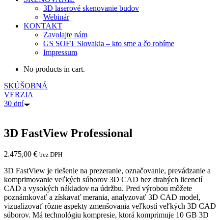
3D laserové skenovanie budov
Webinár
KONTAKT
Zavolajte nám
GS SOFT Slovakia – kto sme a čo robíme
Impressum
No products in cart.
SKÚŠOBNÁ
VERZIA
30 dní
3D FastView Professional
2.475,00
€
bez DPH
3D FastView je riešenie na prezeranie, označovanie, prevádzanie a
komprimovanie veľkých súborov 3D CAD bez drahých licencií
CAD a vysokých nákladov na údržbu. Pred výrobou môžete
poznámkovať a získavať merania, analyzovať 3D CAD model,
vizualizovať rôzne aspekty zmenšovania veľkostí veľkých 3D CAD
súborov. Má technológiu kompresie, ktorá komprimuje 10 GB 3D