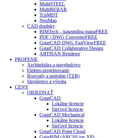
MultiSTEEL
MultiREBAR
TcpMDT
NeuMap
CAD doplnky
BIMTech – katastrálna mapa
FREE
PDF / DWG Converter
FREE
GstarCAD DWG FastView
FREE
GstarCAD Collaborative Design
ARTISAN Renderer
PROFESIE
Architektúra a stavebníctvo
Elektro-projektovanie
Rozvody a potrubie (TZB)
Strojárstvo a výroba
CENY
OBJEDNAŤ
GstarCAD
Lokálne licencie
Sieťové licencie
GstarCAD Mechanical
Lokálne licencie
Sieťové licencie
GstarCAD Point Cloud
GstarBIM (ARCHLine.XP)