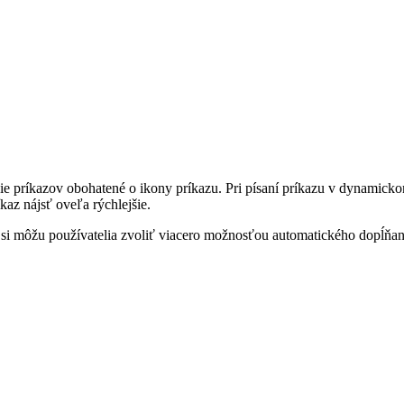
e príkazov obohatené o ikony príkazu. Pri písaní príkazu v dynamic
z nájsť oveľa rýchlejšie.
 si môžu používatelia zvoliť viacero možnosťou automatického dopĺňan