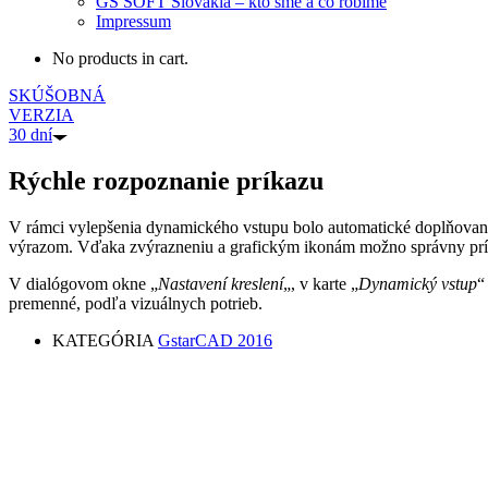
GS SOFT Slovakia – kto sme a čo robíme
Impressum
No products in cart.
SKÚŠOBNÁ
VERZIA
30 dní
Rýchle rozpoznanie príkazu
V rámci vylepšenia dynamického vstupu bolo automatické doplňovani
výrazom. Vďaka zvýrazneniu a grafickým ikonám možno správny príka
V dialógovom okne „
Nastavení kreslení
„, v karte „
Dynamický vstup
“
premenné, podľa vizuálnych potrieb.
KATEGÓRIA
GstarCAD 2016