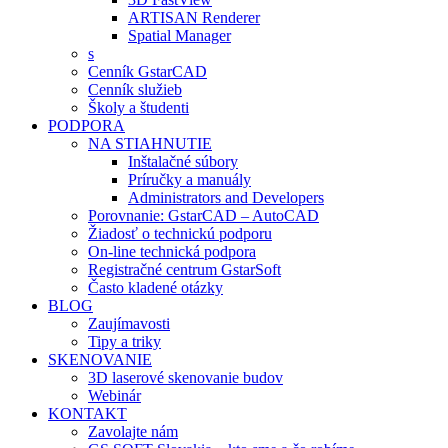
ARTISAN Renderer
Spatial Manager
s
Cenník GstarCAD
Cenník služieb
Školy a študenti
PODPORA
NA STIAHNUTIE
Inštalačné súbory
Príručky a manuály
Administrators and Developers
Porovnanie: GstarCAD – AutoCAD
Žiadosť o technickú podporu
On-line technická podpora
Registračné centrum GstarSoft
Často kladené otázky
BLOG
Zaujímavosti
Tipy a triky
SKENOVANIE
3D laserové skenovanie budov
Webinár
KONTAKT
Zavolajte nám