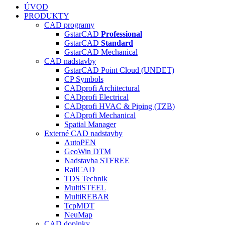
ÚVOD
PRODUKTY
CAD programy
GstarCAD
Professional
GstarCAD
Standard
GstarCAD Mechanical
CAD nadstavby
GstarCAD Point Cloud (UNDET)
CP Symbols
CADprofi Architectural
CADprofi Electrical
CADprofi HVAC & Piping (TZB)
CADprofi Mechanical
Spatial Manager
Externé CAD nadstavby
AutoPEN
GeoWin DTM
Nadstavba ST
FREE
RailCAD
TDS Technik
MultiSTEEL
MultiREBAR
TcpMDT
NeuMap
CAD doplnky