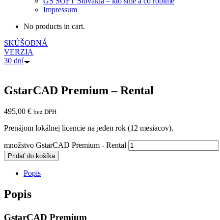
GS SOFT Slovakia – kto sme a čo robíme
Impressum
No products in cart.
SKÚŠOBNÁ
VERZIA
30 dní
GstarCAD Premium – Rental
495,00
€
bez DPH
Prenájom lokálnej licencie na jeden rok (12 mesiacov).
množstvo GstarCAD Premium - Rental
Pridať do košíka
Popis
Popis
GstarCAD Premium