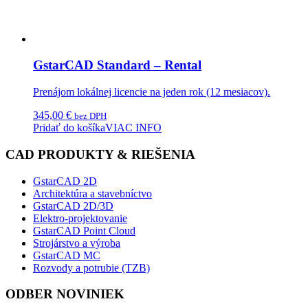
GstarCAD Standard – Rental
Prenájom lokálnej licencie na jeden rok (12 mesiacov).
345,00
€
bez DPH
Pridať do košíka
VIAC INFO
CAD PRODUKTY & RIEŠENIA
GstarCAD 2D
Architektúra a stavebníctvo
GstarCAD 2D/3D
Elektro-projektovanie
GstarCAD Point Cloud
Strojárstvo a výroba
GstarCAD MC
Rozvody a potrubie (TZB)
ODBER NOVINIEK