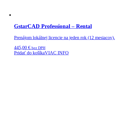
GstarCAD Professional – Rental
Prenájom lokálnej licencie na jeden rok (12 mesiacov).
445,00
€
bez DPH
Pridať do košíka
VIAC INFO