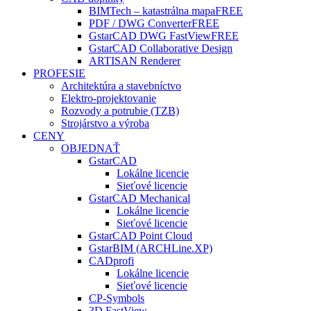
BIMTech – katastrálna mapa
FREE
PDF / DWG Converter
FREE
GstarCAD DWG FastView
FREE
GstarCAD Collaborative Design
ARTISAN Renderer
PROFESIE
Architektúra a stavebníctvo
Elektro-projektovanie
Rozvody a potrubie (TZB)
Strojárstvo a výroba
CENY
OBJEDNAŤ
GstarCAD
Lokálne licencie
Sieťové licencie
GstarCAD Mechanical
Lokálne licencie
Sieťové licencie
GstarCAD Point Cloud
GstarBIM (ARCHLine.XP)
CADprofi
Lokálne licencie
Sieťové licencie
CP-Symbols
3D FastView