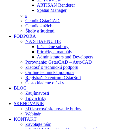
ARTISAN Renderer
Spatial Manager
s
Cenník GstarCAD
Cenník služieb
Školy a študenti
PODPORA
NA STIAHNUTIE
Inštalačné súbory
Príručky a manuály
Administrators and Developers
Porovnanie: GstarCAD – AutoCAD
Žiadosť o technickú podporu
On-line technická podpora
Registračné centrum GstarSoft
Často kladené otázky
BLOG
Zaujímavosti
Tipy a triky
SKENOVANIE
3D laserové skenovanie budov
Webinár
KONTAKT
Zavolajte nám