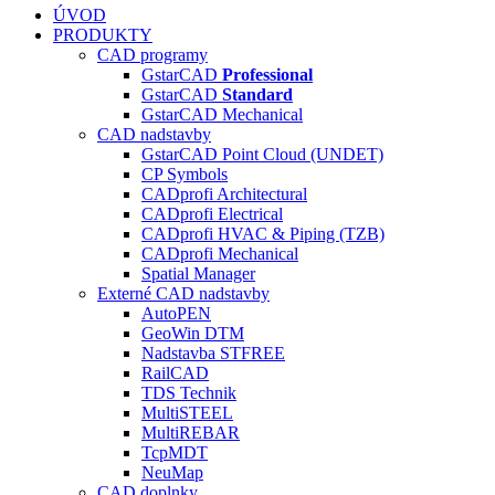
ÚVOD
PRODUKTY
CAD programy
GstarCAD
Professional
GstarCAD
Standard
GstarCAD Mechanical
CAD nadstavby
GstarCAD Point Cloud (UNDET)
CP Symbols
CADprofi Architectural
CADprofi Electrical
CADprofi HVAC & Piping (TZB)
CADprofi Mechanical
Spatial Manager
Externé CAD nadstavby
AutoPEN
GeoWin DTM
Nadstavba ST
FREE
RailCAD
TDS Technik
MultiSTEEL
MultiREBAR
TcpMDT
NeuMap
CAD doplnky