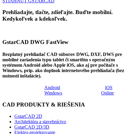
STIAHNUŤ GSTARCAD
Prehliadajte, tlačte, zdieľajte. Buďte mobilní.
Kedykoľvek a kdekoľvek.
GstarCAD
DWG FastView
Bezplatný prehliadač CAD súborov DWG, DXF, DWS pre
mobilné zariadenia typu tablet či smartfón s operačným
systémom Android alebo Apple iOS, ako aj pre počítače s
Windows, príp. ako doplnok internetového prehliadača (bez
nutnosti inštalácie).
Android
iOS
Windows
Online
CAD PRODUKTY & RIEŠENIA
GstarCAD 2D
Architektúra a stavebníctvo
GstarCAD 2D/3D
Elektro-projektovanie