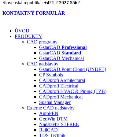
Slovenská republika:
+421 2 2027 5562
KONTAKTNÝ FORMULÁR
ÚVOD
PRODUKTY
CAD programy
GstarCAD
Professional
GstarCAD
Standard
GstarCAD Mechanical
CAD nadstavby
GstarCAD Point Cloud (UNDET)
CP Symbols
CADprofi Architectural
CADprofi Electrical
CADprofi HVAC & Piping (TZB)
CADprofi Mechanical
Spatial Manager
Externé CAD nadstavby
AutoPEN
GeoWin DTM
Nadstavba ST
FREE
RailCAD
TDS Technik