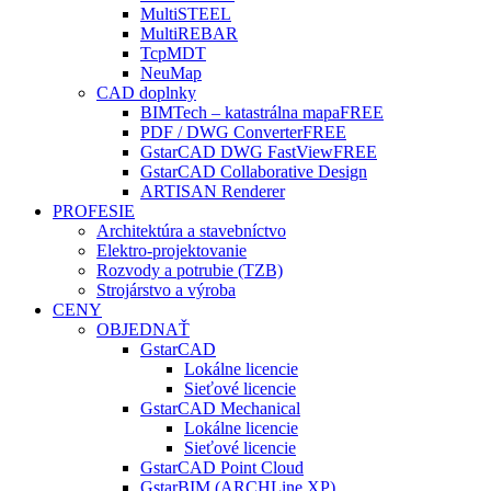
MultiSTEEL
MultiREBAR
TcpMDT
NeuMap
CAD doplnky
BIMTech – katastrálna mapa
FREE
PDF / DWG Converter
FREE
GstarCAD DWG FastView
FREE
GstarCAD Collaborative Design
ARTISAN Renderer
PROFESIE
Architektúra a stavebníctvo
Elektro-projektovanie
Rozvody a potrubie (TZB)
Strojárstvo a výroba
CENY
OBJEDNAŤ
GstarCAD
Lokálne licencie
Sieťové licencie
GstarCAD Mechanical
Lokálne licencie
Sieťové licencie
GstarCAD Point Cloud
GstarBIM (ARCHLine.XP)