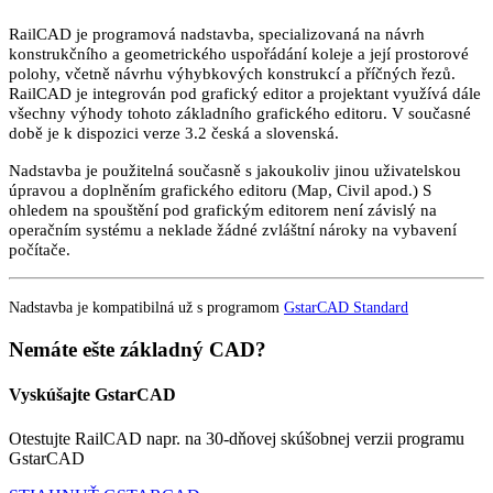
RailCAD je programová nadstavba, specializovaná na návrh
konstrukčního a geometrického uspořádání koleje a její prostorové
polohy, včetně návrhu výhybkových konstrukcí a příčných řezů.
RailCAD je integrován pod grafický editor a projektant využívá dále
všechny výhody tohoto základního grafického editoru. V současné
době je k dispozici verze 3.2 česká a slovenská.
Nadstavba je použitelná současně s jakoukoliv jinou uživatelskou
úpravou a doplněním grafického editoru (Map, Civil apod.) S
ohledem na spouštění pod grafickým editorem není závislý na
operačním systému a neklade žádné zvláštní nároky na vybavení
počítače.
Nadstavba je kompatibilná už s programom
GstarCAD Standard
Nemáte ešte základný CAD?
Vyskúšajte GstarCAD
Otestujte RailCAD napr. na 30-dňovej skúšobnej verzii programu
GstarCAD