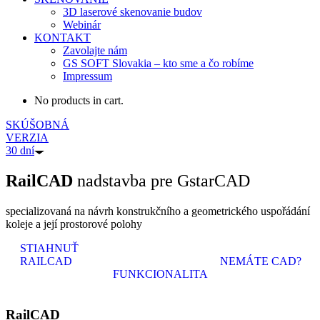
3D laserové skenovanie budov
Webinár
KONTAKT
Zavolajte nám
GS SOFT Slovakia – kto sme a čo robíme
Impressum
No products in cart.
SKÚŠOBNÁ
VERZIA
30 dní
RailCAD
nadstavba pre GstarCAD
specializovaná na návrh konstrukčního a geometrického uspořádání
koleje a její prostorové polohy
STIAHNUŤ
RAILCAD
NEMÁTE CAD?
FUNKCIONALITA
Rail
CAD