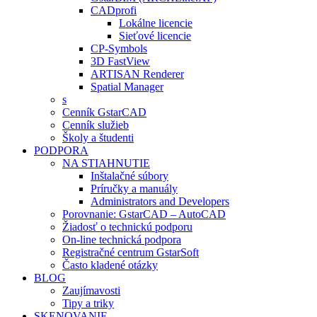
CADprofi
Lokálne licencie
Sieťové licencie
CP-Symbols
3D FastView
ARTISAN Renderer
Spatial Manager
s
Cenník GstarCAD
Cenník služieb
Školy a študenti
PODPORA
NA STIAHNUTIE
Inštalačné súbory
Príručky a manuály
Administrators and Developers
Porovnanie: GstarCAD – AutoCAD
Žiadosť o technickú podporu
On-line technická podpora
Registračné centrum GstarSoft
Často kladené otázky
BLOG
Zaujímavosti
Tipy a triky
SKENOVANIE