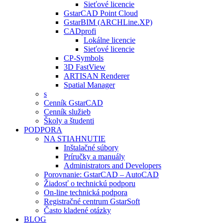
Sieťové licencie
GstarCAD Point Cloud
GstarBIM (ARCHLine.XP)
CADprofi
Lokálne licencie
Sieťové licencie
CP-Symbols
3D FastView
ARTISAN Renderer
Spatial Manager
s
Cenník GstarCAD
Cenník služieb
Školy a študenti
PODPORA
NA STIAHNUTIE
Inštalačné súbory
Príručky a manuály
Administrators and Developers
Porovnanie: GstarCAD – AutoCAD
Žiadosť o technickú podporu
On-line technická podpora
Registračné centrum GstarSoft
Často kladené otázky
BLOG