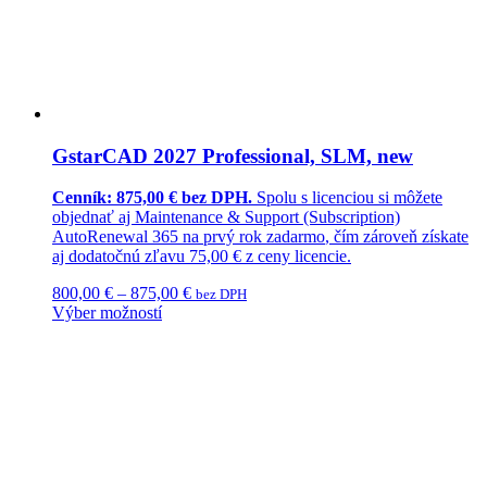
GstarCAD 2027 Professional, SLM, new
Cenník: 875,00 € bez DPH.
Spolu s licenciou si môžete
objednať aj
Maintenance & Support (Subscription)
AutoRenewal 365
na prvý rok
zadarmo
, čím zároveň získate
aj dodatočnú
zľavu 75,00 €
z ceny licencie.
800,00
€
–
875,00
€
bez DPH
Výber možností