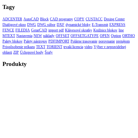
Tagy
ADCENTER
AutoCAD
Block
CAD programy
COPY
CUSTACC
Desing Center
Dialógové okno
DWG
DWG súbor
DXF
dynamické bloky
E-Transmit
EXPRESS
FENCE
FILEDIA
GstarCAD
import pdf
Klávesové skratky
Knižnice blokov
line
MTEXT
Nastavenia
NEW
náklady
OFFSET
OFFSETGATYPE
OPEN
Option
ORTHO
Palety blokov
Palety nástrojov
PDFIMPORT
Polárne trasovanie
porovnanie
prenájom
Prispôsobenie príkazu
TEXT
TORIENT
trvalá licencia
video
Výber v nepravidelnej
oblasti
ZIP
Úchopové body
Šrafy
Produkty