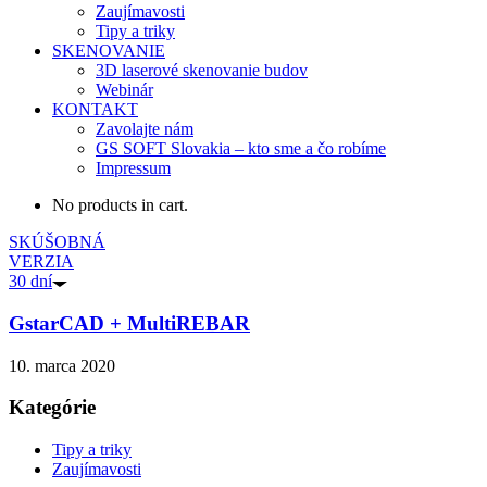
Zaujímavosti
Tipy a triky
SKENOVANIE
3D laserové skenovanie budov
Webinár
KONTAKT
Zavolajte nám
GS SOFT Slovakia – kto sme a čo robíme
Impressum
No products in cart.
SKÚŠOBNÁ
VERZIA
30 dní
GstarCAD + MultiREBAR
10. marca 2020
Kategórie
Tipy a triky
Zaujímavosti