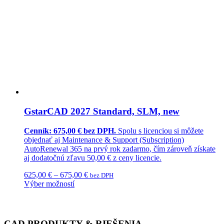
GstarCAD 2027 Standard, SLM, new
Cenník: 675,00 € bez DPH.
Spolu s licenciou si môžete
objednať aj
Maintenance & Support (Subscription)
AutoRenewal 365
na prvý rok
zadarmo
, čím zároveň získate
aj dodatočnú
zľavu 50,00 €
z ceny licencie.
625,00
€
–
675,00
€
bez DPH
Výber možností
CAD PRODUKTY & RIEŠENIA