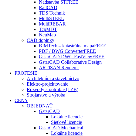
Nadstavba ST
FREE
RailCAD
TDS Technik
MultiSTEEL
MultiREBAR
TcpMDT
NeuMap
CAD doplnky
BIMTech – katastrálna mapa
FREE
PDF / DWG Converter
FREE
GstarCAD DWG FastView
FREE
GstarCAD Collaborative Design
ARTISAN Renderer
PROFESIE
Architektúra a stavebníctvo
Elektro-projektovanie
Rozvody a potrubie (TZB)
Strojárstvo a výroba
CENY
OBJEDNAŤ
GstarCAD
Lokálne licencie
Sieťové licencie
GstarCAD Mechanical
Lokálne licencie