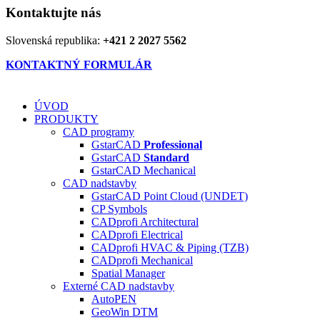
Kontaktujte nás
Slovenská republika:
+421 2 2027 5562
KONTAKTNÝ FORMULÁR
ÚVOD
PRODUKTY
CAD programy
GstarCAD
Professional
GstarCAD
Standard
GstarCAD Mechanical
CAD nadstavby
GstarCAD Point Cloud (UNDET)
CP Symbols
CADprofi Architectural
CADprofi Electrical
CADprofi HVAC & Piping (TZB)
CADprofi Mechanical
Spatial Manager
Externé CAD nadstavby
AutoPEN
GeoWin DTM