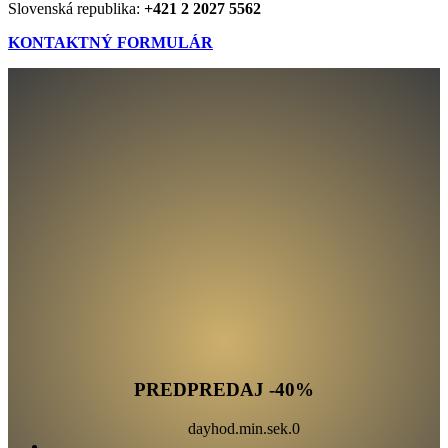
Slovenská republika:
+421 2 2027 5562
KONTAKTNÝ FORMULÁR
PREDPREDAJ
-40%
dayhod.min.sek.0